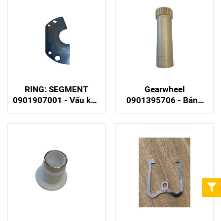
RING: SEGMENT
Gearwheel
0901907001 - Vấu kẹp
0901395706 - Bánh
chuyên dụng cho máy
răng PEEK cho máy
Krones
chiết rót Krones