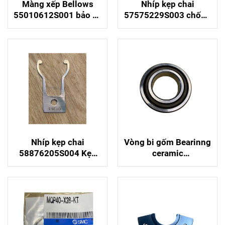
Màng xếp Bellows
Nhíp kẹp chai
55010612S001 bảo vệ
57575229S003 chống
van chiết KHS hoàn
rung an toàn tuyệt đối
hảo
Nhíp kẹp chai
Vòng bi gốm Bearinng
58876205S004 Kẹp
ceramic
chặt cổ chai không
301104200227 chống
trầy xước
ăn mòn vượt trội