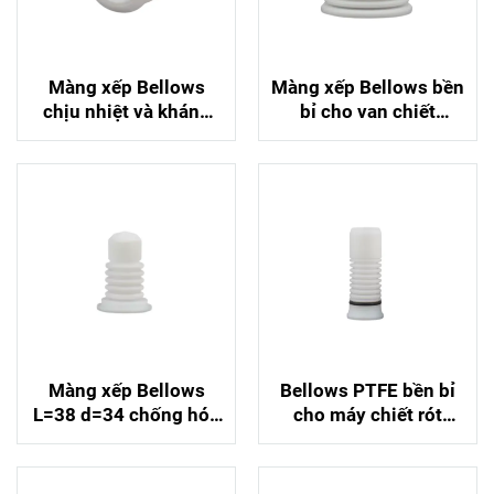
Màng xếp Bellows
Màng xếp Bellows bền
chịu nhiệt và kháng
bỉ cho van chiết
hóa chất cho van chiết
Innofill DRV-VF
Innofill DVD
Màng xếp Bellows
Bellows PTFE bền bỉ
L=38 d=34 chống hóa
cho máy chiết rót
chất, độ bền cao
Krones