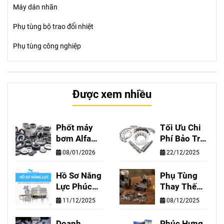
Máy dán nhãn
Phụ tùng bộ trao đổi nhiệt
Phụ tùng công nghiệp
Được xem nhiều
Phốt máy
Tối Ưu Chi
bơm Alfa
Phí Bảo Trì
Laval, Hilge,
Dây Chuyền
08/01/2026
22/12/2025
GEA,
Chiết Rót
Grundfos,
Cùng Phúc
Hồ Sơ Năng
Phụ Tùng
SIHI chính
Hưng Vina–
Lực Phúc
Thay Thế
hãng - Phúc
Chất Lượng
Hưng Vina
Cho Máy
11/12/2025
08/12/2025
Hưng cung
Tương
Thổi Chai
cấp phốt
Đương
Nhựa
Doanh
Phúc Hưng