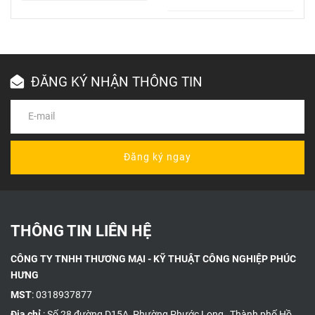
– Giải Pháp
Bộ Trao Đổi
Tối Ưu Chất
Nhiệt & Phụ
Lượng & Giá
Tùng Chính
Thành
Hãng, Thay
Thế Giá Tốt
ĐĂNG KÝ NHẬN THÔNG TIN
Đăng ký ngay
THÔNG TIN LIÊN HỆ
CÔNG TY TNHH THƯƠNG MẠI - KỸ THUẬT CÔNG NGHIỆP PHÚC
HƯNG
MST
: 0318937877
Địa chỉ
: Số 28 đường D15A, Phường Phước Long , Thành phố Hồ