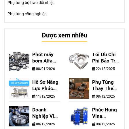
Phụ tùng bộ trao đổi nhiệt
Phụ tùng công nghiệp
Được xem nhiều
Phốt máy
Tối Ưu Chi
bơm Alfa
Phí Bảo Trì
Laval, Hilge,
Dây Chuyền
08/01/2026
22/12/2025
GEA,
Chiết Rót
Grundfos,
Cùng Phúc
Hồ Sơ Năng
Phụ Tùng
SIHI chính
Hưng Vina–
Lực Phúc
Thay Thế
hãng - Phúc
Chất Lượng
Hưng Vina
Cho Máy
11/12/2025
08/12/2025
Hưng cung
Tương
Thổi Chai
cấp phốt
Đương
Nhựa
Doanh
Phúc Hưng
bơm công
Chính Hãng,
Krones,
Nghiệp Việt
Vina
nghiệp tại
Giá Giảm
KHS, Sidel
Nam Tự Chủ
Chuyên
Việt Nam
Đến 50%
08/12/2025
08/12/2025
Công Nghệ
Cung Cấp