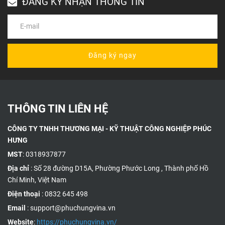
ĐĂNG KÝ NHẬN THÔNG TIN
Đăng ký ngay
THÔNG TIN LIÊN HỆ
CÔNG TY TNHH THƯƠNG MẠI - KỸ THUẬT CÔNG NGHIỆP PHÚC
HƯNG
MST
: 0318937877
Địa chỉ
: Số 28 đường D15A, Phường Phước Long , Thành phố Hồ
Chí Minh, Việt Nam
Điện thoại
: 0832 645 498
Email
: support@phuchungvina.vn
Website
:
https://phuchungvina.vn/