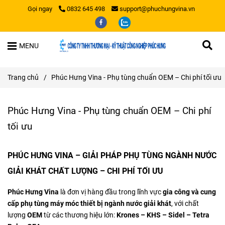
Gọi ngay
0832 645 498
support@phuchungvina.vn
MENU
Trang chủ
/
Phúc Hưng Vina - Phụ tùng chuẩn OEM – Chi phí tối ưu
Phúc Hưng Vina - Phụ tùng chuẩn OEM – Chi phí
tối ưu
PHÚC HƯNG VINA – GIẢI PHÁP PHỤ TÙNG NGÀNH NƯỚC
GIẢI KHÁT CHẤT LƯỢNG – CHI PHÍ TỐI ƯU
Phúc Hưng
Vina
là đơn vị hàng đầu trong lĩnh vực
gia công và cung
cấp phụ tùng máy móc thiết bị ngành nước giải khát
, với chất
lượng
OEM
từ các thương hiệu lớn:
Krones – KHS – Sidel – Tetra