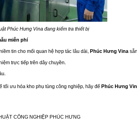
uật Phúc Hưng Vina đang kiểm tra thiết bị
mẫu miễn phí
niềm tin cho mối quan hệ hợp tác lâu dài,
Phúc Hưng Vina
sẵn
ệm trực tiếp trên dây chuyền.
ầu.
để tối ưu hóa kho phụ tùng công nghiệp, hãy để
Phúc Hưng
Vi
THUẬT CÔNG NGHIỆP PHÚC HƯNG