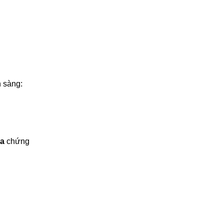
 sàng:
na
chứng