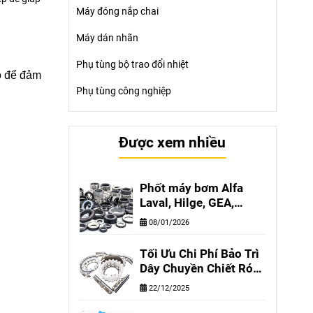
Máy đóng nắp chai
Máy dán nhãn
Phụ tùng bộ trao đổi nhiệt
ào để đảm
Phụ tùng công nghiệp
Được xem nhiều
Phốt máy bơm Alfa
Laval, Hilge, GEA,
Grundfos, SIHI chính
08/01/2026
hãng - Phúc Hưng
cung cấp phốt bơm
Tối Ưu Chi Phí Bảo Trì
công nghiệp tại Việt
Dây Chuyền Chiết Rót
Nam
Cùng Phúc Hưng
22/12/2025
Vina– Chất Lượng
Tương Đương Chính