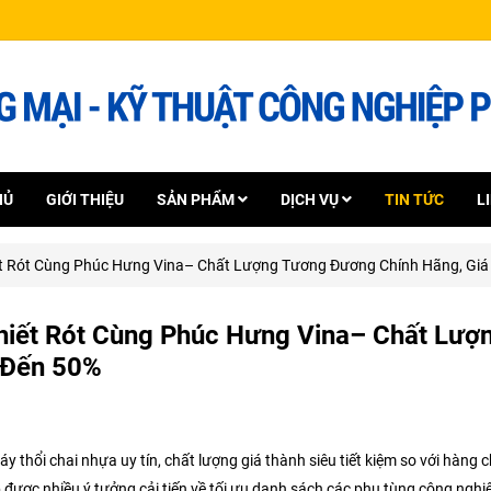
HỦ
GIỚI THIỆU
SẢN PHẨM
DỊCH VỤ
TIN TỨC
L
hiết Rót Cùng Phúc Hưng Vina– Chất Lượng Tương Đương Chính Hãng, Gi
Chiết Rót Cùng Phúc Hưng Vina– Chất Lượ
 Đến 50%
thổi chai nhựa uy tín, chất lượng giá thành siêu tiết kiệm so với hàng 
p được nhiều ý tưởng cải tiến về tối ưu danh sách các phụ tùng công nghi