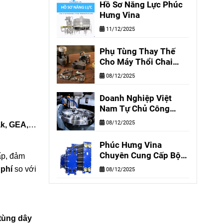
Hồ Sơ Năng Lực Phúc
Hãng, Giá Giảm Đến
Hưng Vina
50%
11/12/2025
Phụ Tùng Thay Thế
Cho Máy Thổi Chai
Nhựa Krones, KHS,
08/12/2025
Sidel
Doanh Nghiệp Việt
Nam Tự Chủ Công
Nghệ – Giải Pháp Tối
08/12/2025
ak, GEA,
…
Ưu Chất Lượng & Giá
Thành
Phúc Hưng Vina
Chuyên Cung Cấp Bộ
ấp, đảm
Trao Đổi Nhiệt & Phụ
 phí
so với
08/12/2025
Tùng Chính Hãng,
Thay Thế Giá Tốt
tùng dây