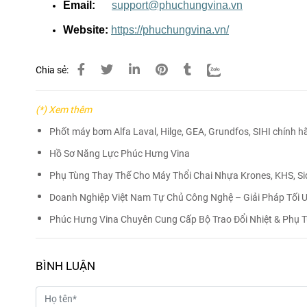
Email:
support@phuchungvina.vn
Website:
https://phuchungvina.vn/
Chia sẻ:
(*) Xem thêm
Phốt máy bơm Alfa Laval, Hilge, GEA, Grundfos, SIHI chính 
Hồ Sơ Năng Lực Phúc Hưng Vina
Phụ Tùng Thay Thế Cho Máy Thổi Chai Nhựa Krones, KHS, Si
Doanh Nghiệp Việt Nam Tự Chủ Công Nghệ – Giải Pháp Tối 
Phúc Hưng Vina Chuyên Cung Cấp Bộ Trao Đổi Nhiệt & Phụ T
BÌNH LUẬN