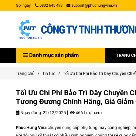
Gọi ngay
0832 645 498
support@phuchungvina.vn
Danh mục sản phẩm
TRANG C
Trang chủ
/
Tin tức
/
Tối Ưu Chi Phí Bảo Trì Dây Chuyền C
Tối Ưu Chi Phí Bảo Trì Dây Chuyền 
Tương Đương Chính Hãng, Giá Giảm
Ngày đăng:
22/12/2025
466 Lượt xem
Phúc Hưng Vina
chuyên cung cấp phụ tùng máy công nghiệp, máy 
Với đôi ngũ kỹ thuật có nhiều kinh nghiệm, chúng tôi sẽ cung cấ