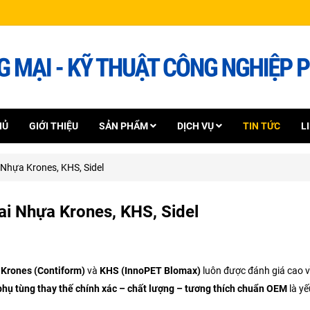
HỦ
GIỚI THIỆU
SẢN PHẨM
DỊCH VỤ
TIN TỨC
L
Nhựa Krones, KHS, Sidel
i Nhựa Krones, KHS, Sidel
a
Krones (Contiform)
và
KHS (InnoPET Blomax)
luôn được đánh giá cao v
phụ tùng thay thế chính xác – chất lượng – tương thích chuẩn OEM
là yế