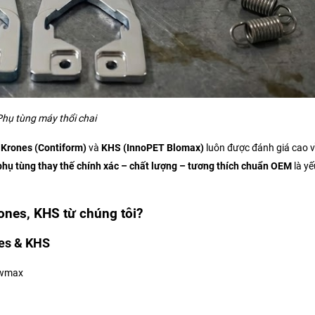
Phụ tùng máy thổi chai
a
Krones (Contiform)
và
KHS (InnoPET Blomax)
luôn được đánh giá cao v
phụ tùng thay thế chính xác – chất lượng – tương thích chuẩn OEM
là yế
ones, KHS từ chúng tôi?
nes & KHS
owmax