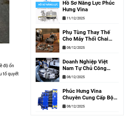
Hồ Sơ Năng Lực Phúc
Hãng, Giá Giảm Đến
Hưng Vina
50%
11/12/2025
Phụ Tùng Thay Thế
Cho Máy Thổi Chai
Nhựa Krones, KHS,
08/12/2025
Sidel
Doanh Nghiệp Việt
ề độ ổn
Nam Tự Chủ Công
u tố quyết
Nghệ – Giải Pháp Tối
08/12/2025
Ưu Chất Lượng & Giá
Thành
Phúc Hưng Vina
Chuyên Cung Cấp Bộ
Trao Đổi Nhiệt & Phụ
08/12/2025
Tùng Chính Hãng,
Thay Thế Giá Tốt