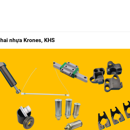
chai nhựa Krones, KHS