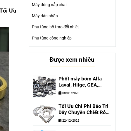
Máy đóng nắp chai
Tối Ưu
Máy dán nhãn
Phụ tùng bộ trao đổi nhiệt
Phụ tùng công nghiệp
Được xem nhiều
Phốt máy bơm Alfa
Laval, Hilge, GEA,
Grundfos, SIHI chính
08/01/2026
hãng - Phúc Hưng
cung cấp phốt bơm
Tối Ưu Chi Phí Bảo Trì
công nghiệp tại Việt
Dây Chuyền Chiết Rót
Nam
Cùng Phúc Hưng
22/12/2025
Vina– Chất Lượng
Tương Đương Chính