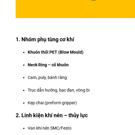
1. Nhóm phụ tùng cơ khí
Khuôn thổi PET (Blow Mould)
Neck Ring – cổ khuôn
Cam, puly, bánh răng
Trục dẫn hướng, bạc đạn, vòng bi
Kẹp chai (preform gripper)
2. Linh kiện khí nén – thủy lực
Van khí nén SMC/Festo