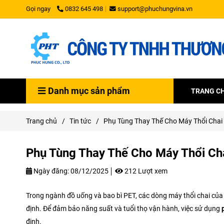
Gọi ngay
0832 645 498
support@phuchungvina.vn
Danh mục sản phẩm
TRANG C
Trang chủ
/
Tin tức
/
Phụ Tùng Thay Thế Cho Máy Thổi Chai 
Phụ Tùng Thay Thế Cho Máy Thổi Cha
Ngày đăng:
08/12/2025
212 Lượt xem
Trong ngành đồ uống và bao bì PET, các dòng máy thổi chai củ
định. Để đảm bảo năng suất và tuổi thọ vận hành, việc sử dụng
định.